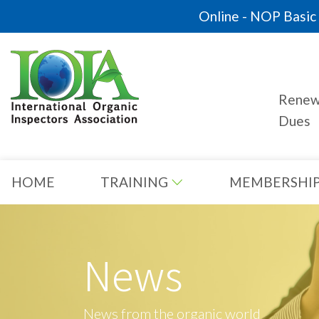
Online - NOP Basic C
Rene
Dues
HOME
TRAINING
MEMBERSHI
News
News from the organic world