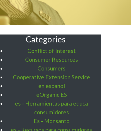
Categories
Conflict of Interest
Consumer Resources
Consumers
Cooperative Extension Service
en espanol
eOrganic ES
es - Herramientas para educa
consumidores
Es - Monsanto
es - Recursos para consumidores