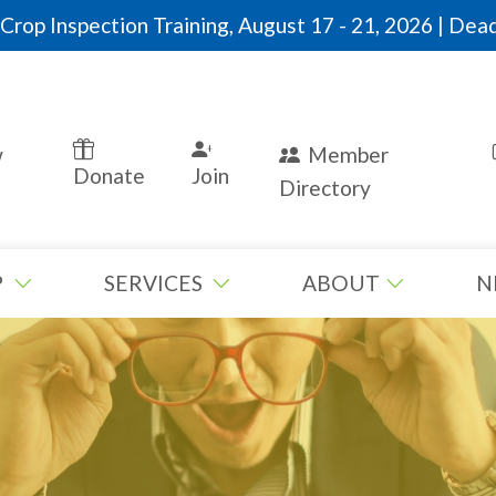
rop Inspection Training, August 17 - 21, 2026 | Dead
w
Member
Donate
Join
Directory
P
SERVICES
ABOUT
N