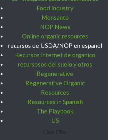
Food Industry
Monsanto
NOP News
Online organic resources
recursos de USDA/NOP en espanol
Recursos internet de organico
recursosos del suelo y otros
Regenerative
Regenerative Organic
Resources
Resources in Spanish
The Playbook
US
Clear Filter