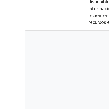
disponibl
informació
recientem
recursos e