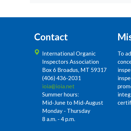
Contact
Mi
International Organic
To ad
Inspectors Association
conce
Box 6 Broadus, MT 59317
inspe
(406) 436-2031
inspe
ioia@ioia.net
prom
Summer hours:
integ
Mid-June to Mid-August
certi
Monday - Thursday
8 a.m. - 4 p.m.